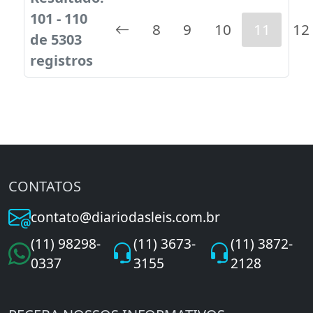
101 - 110
8
9
10
11
12
de 5303
registros
CONTATOS
contato@diariodasleis.com.br
(11) 98298-
(11) 3673-
(11) 3872-
0337
3155
2128