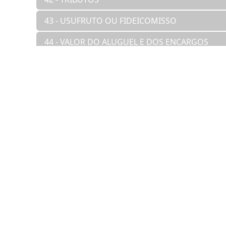
43 - USUFRUTO OU FIDEICOMISSO
44 - VALOR DO ALUGUEL E DOS ENCARGOS
45 - VENDA DO IMÓVEL
46 - VISTORIA
CONTATOS
contato@diariodasleis.com.br