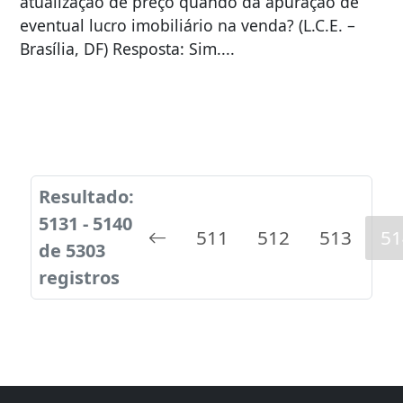
atualização de preço quando da apuração de
eventual lucro imobiliário na venda? (L.C.E. –
Brasília, DF) Resposta: Sim....
Resultado:
5131 - 5140
511
512
513
51
de 5303
registros