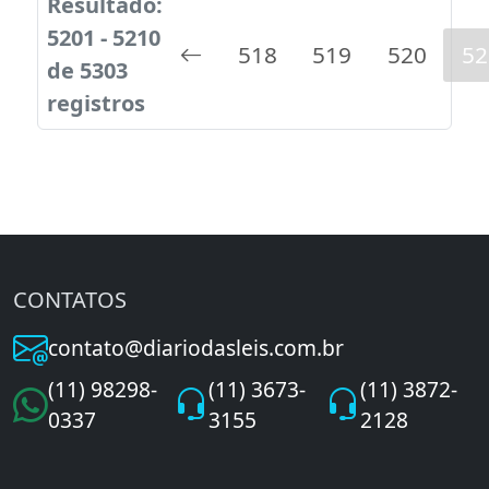
Resultado:
5201 - 5210
518
519
520
52
de 5303
registros
CONTATOS
contato@diariodasleis.com.br
(11) 98298-
(11) 3673-
(11) 3872-
0337
3155
2128