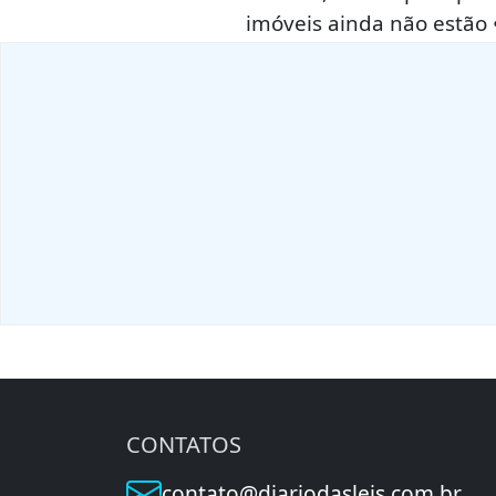
imóveis ainda não estão •
CONTATOS
contato@diariodasleis.com.br