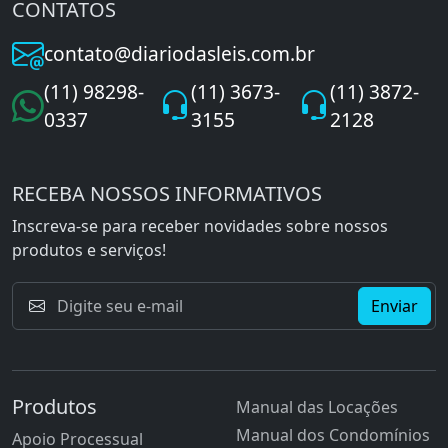
CONTATOS
contato@diariodasleis.com.br
(11) 98298-
(11) 3673-
(11) 3872-
0337
3155
2128
RECEBA NOSSOS INFORMATIVOS
Inscreva-se para receber novidades sobre nossos
produtos e serviços!
Enviar
Produtos
Manual das Locações
Manual dos Condomínios
Apoio Processual